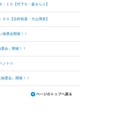
８：１０【竹下Ｄ・森きらり】
：００【吉村裕基・大山博美】
ン抽選会開催！！
抽選会』開催！！
ベント☆
大抽選会』開催！！