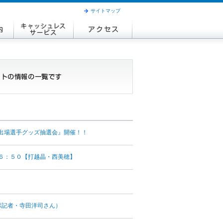
サイトマップ
出場選手グッズ抽選会』開催！！
６：５０【打越晶・西美穂】
ポ記者・寺田洋司さん）