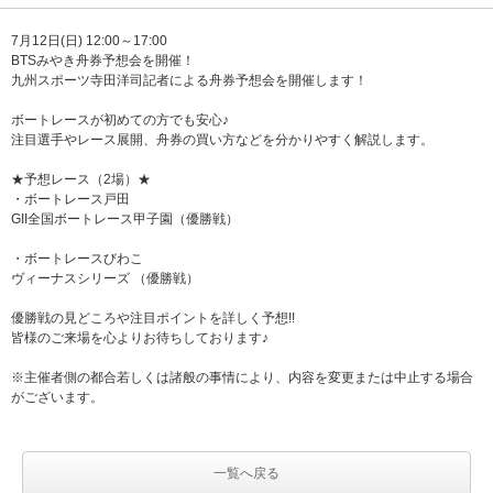
7月12日(日) 12:00～17:00
BTSみやき舟券予想会を開催！
九州スポーツ寺田洋司記者による舟券予想会を開催します！
ボートレースが初めての方でも安心♪
注目選手やレース展開、舟券の買い方などを分かりやすく解説します。
★予想レース（2場）★
・ボートレース戸田
GII全国ボートレース甲子園（優勝戦）
・ボートレースびわこ
ヴィーナスシリーズ （優勝戦）
優勝戦の見どころや注目ポイントを詳しく予想!!
皆様のご来場を心よりお待ちしております♪
※主催者側の都合若しくは諸般の事情により、内容を変更または中止する場合
がございます。
一覧へ戻る