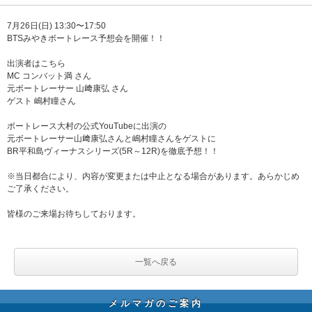
7月26日(日) 13:30〜17:50
BTSみやきボートレース予想会を開催！！
出演者はこちら
MC コンバット満 さん
元ボートレーサー 山﨑康弘 さん
ゲスト 嶋村瞳さん
ボートレース大村の公式YouTubeに出演の
元ボートレーサー山﨑康弘さんと嶋村瞳さんをゲストに
BR平和島ヴィーナスシリーズ(5R～12R)を徹底予想！！
※当日都合により、内容が変更または中止となる場合があります。あらかじめ
ご了承ください。
皆様のご来場お待ちしております。
一覧へ戻る
メルマガのご案内