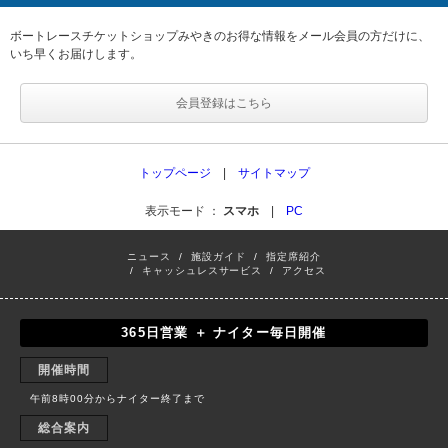
ボートレースチケットショップみやきのお得な情報をメール会員の方だけに、
いち早くお届けします。
会員登録はこちら
トップページ
|
サイトマップ
表示モード ：
スマホ
|
PC
ニュース
/
施設ガイド
/
指定席紹介
/
キャッシュレスサービス
/
アクセス
365日営業 ＋ ナイター毎日開催
開催時間
午前8時00分からナイター終了まで
総合案内